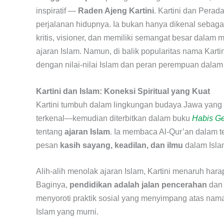
inspiratif —
Raden Ajeng Kartini
. Kartini dan Perad
perjalanan hidupnya. Ia bukan hanya dikenal sebagai
kritis, visioner, dan memiliki semangat besar dalam
ajaran Islam. Namun, di balik popularitas nama Karti
dengan nilai-nilai Islam dan peran perempuan dal
Kartini dan Islam: Koneksi Spiritual yang Kuat
Kartini tumbuh dalam lingkungan budaya Jawa yang ke
terkenal—kemudian diterbitkan dalam buku
Habis Ge
tentang
ajaran Islam
. Ia membaca Al-Qur’an dalam 
pesan
kasih sayang, keadilan, dan ilmu
dalam Isla
Alih-alih menolak ajaran Islam, Kartini menaruh har
Baginya,
pendidikan adalah jalan pencerahan
dan 
menyoroti praktik sosial yang menyimpang atas na
Islam yang murni.