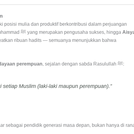
am
i posisi mulia dan produktif berkontribusi dalam perjuangan
, istri Nabi Muhammad ﷺ yang merupakan pengusaha sukses, hingga
Aisy
yatkan ribuan hadits — semuanya menunjukkan bahwa
rdayaan perempuan
, sejalan dengan sabda Rasulullah ﷺ:
i setiap Muslim (laki-laki maupun perempuan).”
sar sebagai pendidik generasi masa depan, bukan hanya di ran