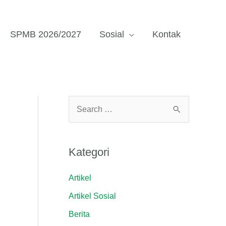
SPMB 2026/2027
Sosial
Kontak
C
a
r
Kategori
i
u
Artikel
n
Artikel Sosial
t
Berita
u