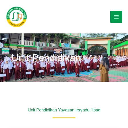
Lewati
ke
konten
Unit Pendidikan
Unit Pendidikan Yayasan Irsyadul 'Ibad