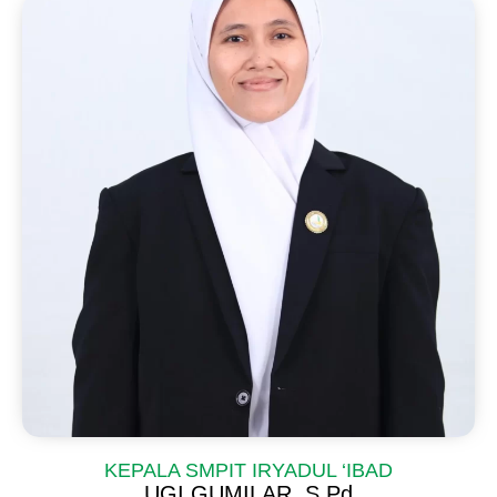
KEPALA SMPIT IRYADUL ‘IBAD
UGI GUMILAR, S.Pd