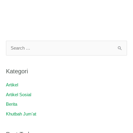
C
a
r
Kategori
i
u
Artikel
n
Artikel Sosial
t
Berita
u
Khutbah Jum'at
k
: