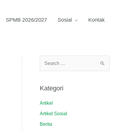
SPMB 2026/2027
Sosial
Kontak
C
a
r
Kategori
i
u
Artikel
n
Artikel Sosial
t
Berita
u