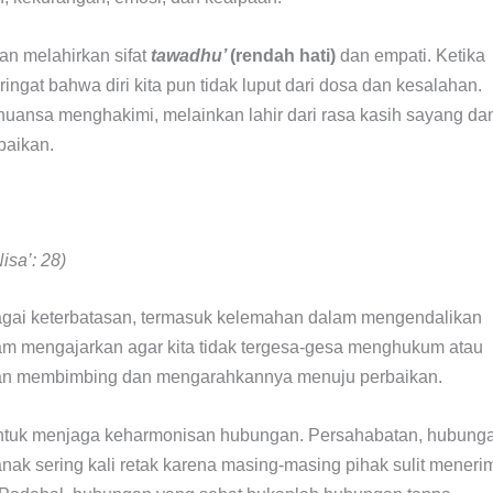
an melahirkan sifat
tawadhu’
(rendah hati)
dan empati. Ketika
ringat bahwa diri kita pun tidak luput dari dosa dan kesalahan.
ernuansa menghakimi, melainkan lahir dari rasa kasih sayang da
baikan.
isa’: 28)
agai keterbatasan, termasuk kelemahan dalam mengendalikan
slam mengajarkan agar kita tidak tergesa-gesa menghukum atau
kan membimbing dan mengarahkannya menuju perbaikan.
n untuk menjaga keharmonisan hubungan. Persahabatan, hubung
nak sering kali retak karena masing-masing pihak sulit meneri