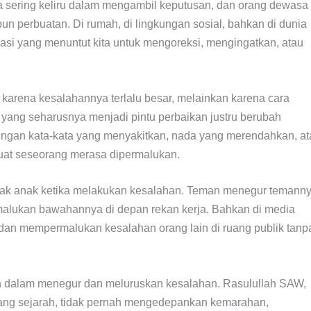
a sering keliru dalam mengambil keputusan, dan orang dewasa
pun perbuatan. Di rumah, di lingkungan sosial, bahkan di dunia
tuasi yang menuntut kita untuk mengoreksi, mengingatkan, atau
 karena kesalahannya terlalu besar, melainkan karena cara
yang seharusnya menjadi pintu perbaikan justru berubah
ngan kata-kata yang menyakitkan, nada yang merendahkan, at
uat seseorang merasa dipermalukan.
ntak anak ketika melakukan kesalahan. Teman menegur temann
alukan bawahannya di depan rekan kerja. Bahkan di media
i dan mempermalukan kesalahan orang lain di ruang publik tanp
h dalam menegur dan meluruskan kesalahan. Rasulullah SAW,
jang sejarah, tidak pernah mengedepankan kemarahan,