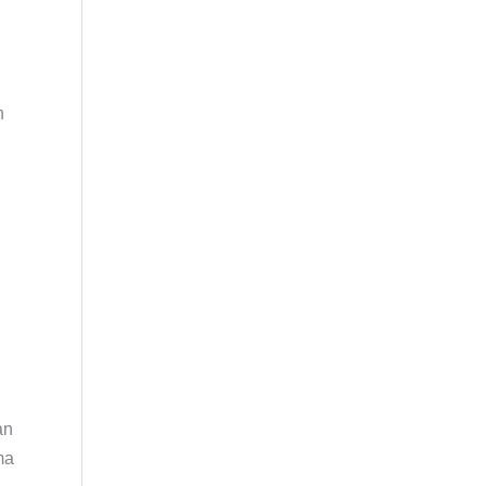
n
an
ma