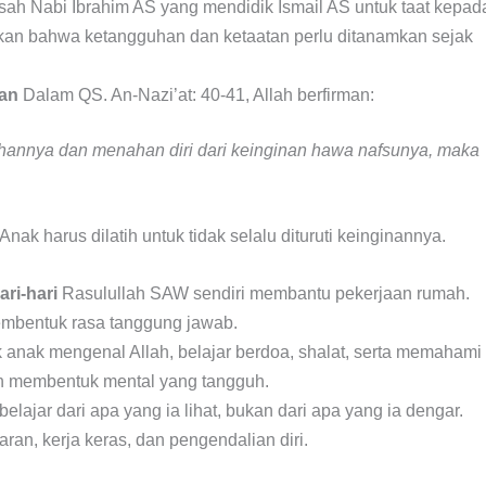
isah Nabi Ibrahim AS yang mendidik Ismail AS untuk taat kepad
jukkan bahwa ketangguhan dan ketaatan perlu ditanamkan sejak
nan
Dalam QS. An-Nazi’at: 40-41, Allah berfirman:
hannya dan menahan diri dari keinginan hawa nafsunya, maka
Anak harus dilatih untuk tidak selalu dituruti keinginannya.
ri-hari
Rasulullah SAW sendiri membantu pekerjaan rumah.
embentuk rasa tanggung jawab.
 anak mengenal Allah, belajar berdoa, shalat, serta memahami
n membentuk mental yang tangguh.
elajar dari apa yang ia lihat, bukan dari apa yang ia dengar.
an, kerja keras, dan pengendalian diri.