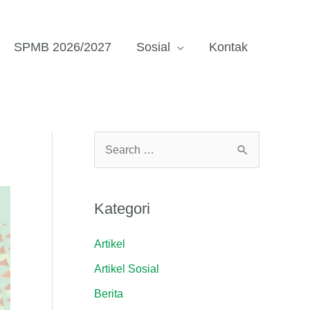
SPMB 2026/2027
Sosial
Kontak
C
a
r
Kategori
i
u
Artikel
n
Artikel Sosial
t
Berita
u