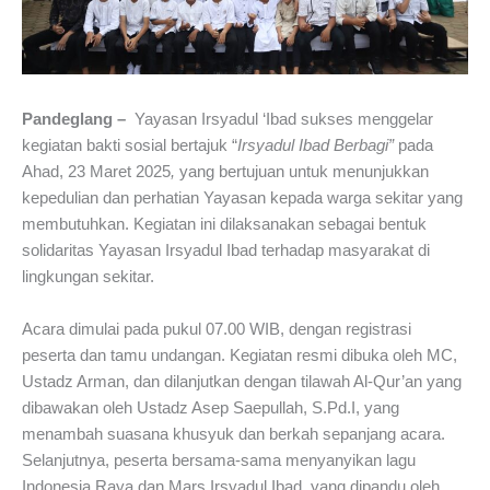
Pandeglang –
Yayasan Irsyadul ‘Ibad sukses menggelar
kegiatan bakti sosial bertajuk “
Irsyadul Ibad Berbagi”
pada
Ahad, 23 Maret 2025
,
yang bertujuan untuk menunjukkan
kepedulian dan perhatian Yayasan kepada warga sekitar yang
membutuhkan. Kegiatan ini dilaksanakan sebagai bentuk
solidaritas Yayasan Irsyadul Ibad terhadap masyarakat di
lingkungan sekitar.
Acara dimulai pada pukul 07.00 WIB, dengan registrasi
peserta dan tamu undangan. Kegiatan resmi dibuka oleh MC,
Ustadz Arman, dan dilanjutkan dengan tilawah Al-Qur’an yang
dibawakan oleh Ustadz Asep Saepullah, S.Pd.I, yang
menambah suasana khusyuk dan berkah sepanjang acara.
Selanjutnya, peserta bersama-sama menyanyikan lagu
Indonesia Raya dan Mars Irsyadul Ibad, yang dipandu oleh