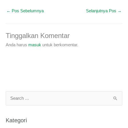
←
Pos Sebelumnya
Selanjutnya Pos
→
Tinggalkan Komentar
Anda harus
masuk
untuk berkomentar.
C
a
r
Kategori
i