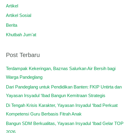
u
Artikel
n
Artikel Sosial
t
Berita
u
Khutbah Jum'at
k
:
Post Terbaru
Terdampak Kekeringan, Baznas Salurkan Air Bersih bagi
Warga Pandeglang
Dari Pandeglang untuk Pendidikan Banten: FKIP Untirta dan
Yayasan Irsyadul ‘Ibad Bangun Kemitraan Strategis
Di Tengah Krisis Karakter, Yayasan Irsyadul ‘Ibad Perkuat
Kompetensi Guru Berbasis Fitrah Anak
Bangun SDM Berkualitas, Yayasan Irsyadul ‘Ibad Gelar TOP
2026