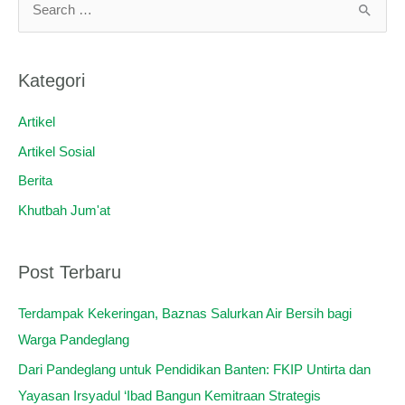
C
a
r
Kategori
i
u
Artikel
n
Artikel Sosial
t
Berita
u
Khutbah Jum'at
k
:
Post Terbaru
Terdampak Kekeringan, Baznas Salurkan Air Bersih bagi
Warga Pandeglang
Dari Pandeglang untuk Pendidikan Banten: FKIP Untirta dan
Yayasan Irsyadul ‘Ibad Bangun Kemitraan Strategis