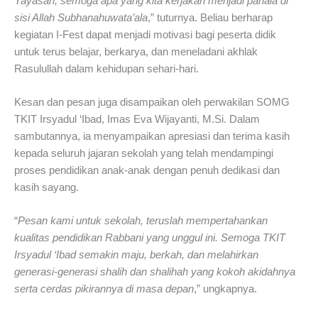
Yayasan, semoga apa yang kita kerjakan menjadi pahala di
sisi Allah Subhanahuwata’ala
,” tuturnya. Beliau berharap
kegiatan I-Fest dapat menjadi motivasi bagi peserta didik
untuk terus belajar, berkarya, dan meneladani akhlak
Rasulullah dalam kehidupan sehari-hari.
Kesan dan pesan juga disampaikan oleh perwakilan SOMG
TKIT Irsyadul ‘Ibad, Imas Eva Wijayanti, M.Si. Dalam
sambutannya, ia menyampaikan apresiasi dan terima kasih
kepada seluruh jajaran sekolah yang telah mendampingi
proses pendidikan anak-anak dengan penuh dedikasi dan
kasih sayang.
“
Pesan kami untuk sekolah, teruslah mempertahankan
kualitas pendidikan Rabbani yang unggul ini. Semoga TKIT
Irsyadul ‘Ibad semakin maju, berkah, dan melahirkan
generasi-generasi shalih dan shalihah yang kokoh akidahnya
serta cerdas pikirannya di masa depan
,” ungkapnya.