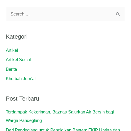
C
a
r
Kategori
i
u
Artikel
n
Artikel Sosial
t
Berita
u
Khutbah Jum'at
k
:
Post Terbaru
Terdampak Kekeringan, Baznas Salurkan Air Bersih bagi
Warga Pandeglang
Dari Pandeglang untuk Pendidikan Banten: FKIP Untirta dan