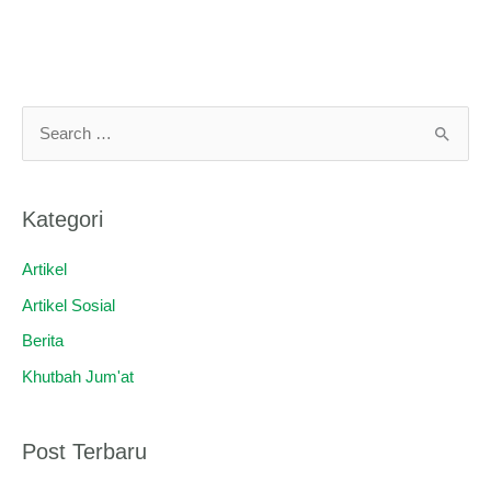
C
a
r
Kategori
i
u
Artikel
n
Artikel Sosial
t
Berita
u
Khutbah Jum'at
k
:
Post Terbaru