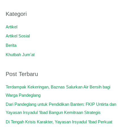
a
r
Kategori
i
u
Artikel
n
Artikel Sosial
t
Berita
u
Khutbah Jum'at
k
:
Post Terbaru
Terdampak Kekeringan, Baznas Salurkan Air Bersih bagi
Warga Pandeglang
Dari Pandeglang untuk Pendidikan Banten: FKIP Untirta dan
Yayasan Irsyadul ‘Ibad Bangun Kemitraan Strategis
Di Tengah Krisis Karakter, Yayasan Irsyadul ‘Ibad Perkuat