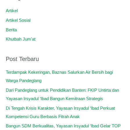
i
u
Artikel
n
Artikel Sosial
t
Berita
u
Khutbah Jum'at
k
:
Post Terbaru
Terdampak Kekeringan, Baznas Salurkan Air Bersih bagi
Warga Pandeglang
Dari Pandeglang untuk Pendidikan Banten: FKIP Untirta dan
Yayasan Irsyadul ‘Ibad Bangun Kemitraan Strategis
Di Tengah Krisis Karakter, Yayasan Irsyadul ‘Ibad Perkuat
Kompetensi Guru Berbasis Fitrah Anak
Bangun SDM Berkualitas, Yayasan Irsyadul ‘Ibad Gelar TOP