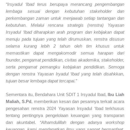
“Irsyadul ‘Ibad terus berupaya merancang pengembangan
lembaga sesuai dengan kebutuhan stakeholder dan
perkembangan zaman untuk menjawab setiap tantangan dan
kebutuhan. Melalui rencana strategis (renstra) Yayasan
Irsyadul ‘Ibad diharapkan arah program dan kebijakan dapat
menuju pada tujuan yang telah dirumuskan. renstra disusun
selama kurang lebih 2 tahun oleh tim khusus untuk
memastikan dapat mengakomodir semua harapan dari
founder, pengamat pendidikan, civitas akademika, stakeholder,
serta pengamat pemangku kebijakan pendidikan. Semoga
dengan renstra Yayasan Iryadul ‘Ibad yang telah disahkkan,
tujuan besar lembaga dapat tercapai.”
Sementara itu, Bendahara Unit SDIT 1 Irsyadul Ibad,
Ibu Liah
Maliah, S.Pd
, memberikan kesan dan pesannya terkait acara
pengesahan renstra 2024 Yayasan Irsyadul ‘Ibad terkhusus
tentang pentingnya pengelolaan keuangan yang transparan
dan akuntabel.
“Alhamdulillah dengan adanya workshop
keuangan, kami mendapatkan ilmu yang sangat bermanfaat,