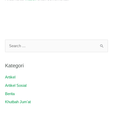
C
a
r
Kategori
i
u
Artikel
n
Artikel Sosial
t
Berita
u
Khutbah Jum'at
k