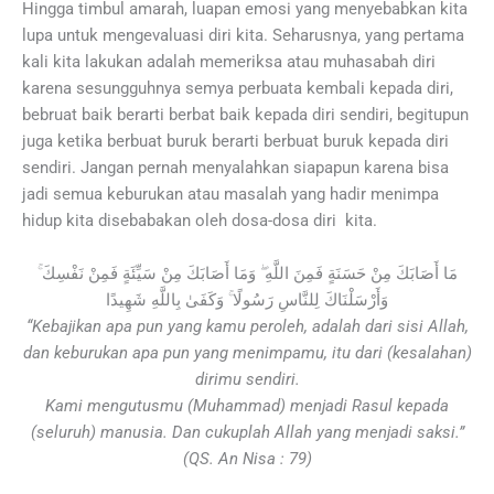
Hingga timbul amarah, luapan emosi yang menyebabkan kita
lupa untuk mengevaluasi diri kita. Seharusnya, yang pertama
kali kita lakukan adalah memeriksa atau muhasabah diri
karena sesungguhnya semya perbuata kembali kepada diri,
bebruat baik berarti berbat baik kepada diri sendiri, begitupun
juga ketika berbuat buruk berarti berbuat buruk kepada diri
sendiri. Jangan pernah menyalahkan siapapun karena bisa
jadi semua keburukan atau masalah yang hadir menimpa
hidup kita disebabakan oleh dosa-dosa diri kita.
مَا أَصَابَكَ مِنْ حَسَنَةٍ فَمِنَ اللَّهِ ۖ وَمَا أَصَابَكَ مِنْ سَيِّئَةٍ فَمِنْ نَفْسِكَ ۚ
وَأَرْسَلْنَاكَ لِلنَّاسِ رَسُولًا ۚ وَكَفَىٰ بِاللَّهِ شَهِيدًا
“Kebajikan apa pun yang kamu peroleh, adalah dari sisi Allah,
dan keburukan apa pun yang menimpamu, itu dari (kesalahan)
dirimu sendiri.
Kami mengutusmu (Muhammad) menjadi Rasul kepada
(seluruh) manusia. Dan cukuplah Allah yang menjadi saksi.”
(QS. An Nisa : 79)