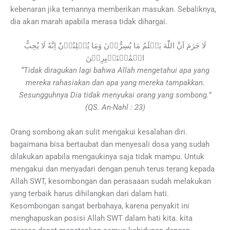
kebenaran jika temannya memberikan masukan. Sebaliknya,
dia akan marah apabila merasa tidak dihargai.
لَا جَرَمَ اَنَّ اللّٰهَ يَعۡلَمُ مَا يُسِرُّوۡنَ وَمَا يُعۡلِنُوۡنَ​ؕ اِنَّهٗ لَا يُحِبُّ
الۡمُسۡتَكۡبِرِيۡنَ‏
“Tidak diragukan lagi bahwa Allah mengetahui apa yang
mereka rahasiakan dan apa yang mereka tampakkan.
Sesungguhnya Dia tidak menyukai orang yang sombong.”
(QS. An-Nahl : 23)
Orang sombong akan sulit mengakui kesalahan diri.
bagaimana bisa bertaubat dan menyesali dosa yang sudah
dilakukan apabila mengaukinya saja tidak mampu. Untuk
mengakui dan menyadari dengan penuh terus terang kepada
Allah SWT, kesombongan dan perasaaan sudah melakukan
yang terbaik harus dihilangkan dari dalam hati.
Kesombongan sangat berbahaya, karena penyakit ini
menghapuskan posisi Allah SWT dalam hati kita. kita