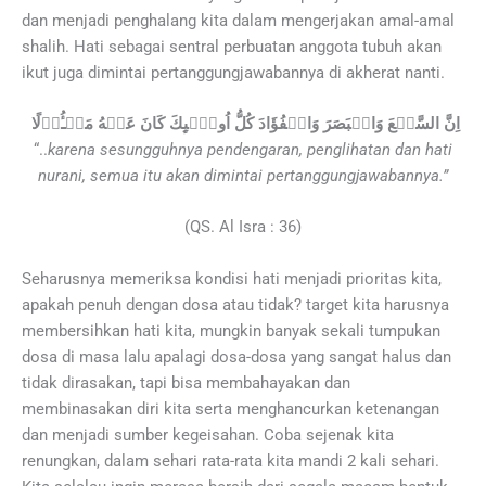
dan menjadi penghalang kita dalam mengerjakan amal-amal
shalih. Hati sebagai sentral perbuatan anggota tubuh akan
ikut juga dimintai pertanggungjawabannya di akherat nanti.
اِنَّ السَّمۡعَ وَالۡبَصَرَ وَالۡفُؤَادَ كُلُّ اُولٰۤٮِٕكَ كَانَ عَنۡهُ مَسۡـُٔوۡلًا‏
“..
karena sesungguhnya pendengaran, penglihatan dan hati
nurani, semua itu akan dimintai pertanggungjawabannya.”
(QS. Al Isra : 36)
Seharusnya memeriksa kondisi hati menjadi prioritas kita,
apakah penuh dengan dosa atau tidak? target kita harusnya
membersihkan hati kita, mungkin banyak sekali tumpukan
dosa di masa lalu apalagi dosa-dosa yang sangat halus dan
tidak dirasakan, tapi bisa membahayakan dan
membinasakan diri kita serta menghancurkan ketenangan
dan menjadi sumber kegeisahan. Coba sejenak kita
renungkan, dalam sehari rata-rata kita mandi 2 kali sehari.