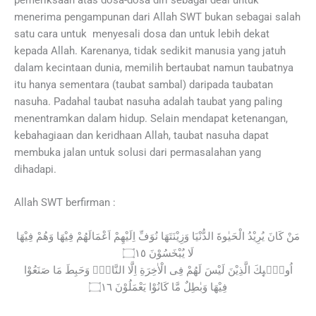
menerima pengampunan dari Allah SWT bukan sebagai salah
satu cara untuk menyesali dosa dan untuk lebih dekat
kepada Allah. Karenanya, tidak sedikit manusia yang jatuh
dalam kecintaan dunia, memilih bertaubat namun taubatnya
itu hanya sementara (taubat sambal) daripada taubatan
nasuha. Padahal taubat nasuha adalah taubat yang paling
menentramkan dalam hidup. Selain mendapat ketenangan,
kebahagiaan dan keridhaan Allah, taubat nasuha dapat
membuka jalan untuk solusi dari permasalahan yang
dihadapi.
Allah SWT berfirman :
مَنْ كَانَ يُرِيْدُ الْحَيٰوةَ الدُّنْيَا وَزِيْنَتَهَا نُوَفِّ اِلَيْهِمْ اَعْمَالَهُمْ فِيْهَا وَهُمْ فِيْهَا
۝١٥
لَا يُبْخَسُوْنَ
اُولٰۤىِٕكَ الَّذِيْنَ لَيْسَ لَهُمْ فِى الْاٰخِرَةِ اِلَّا النَّارُۖ وَحَبِطَ مَا صَنَعُوْا
فِيْهَا وَبٰطِلٌ مَّا كَانُوْا يَعْمَلُوْنَ ۝١٦