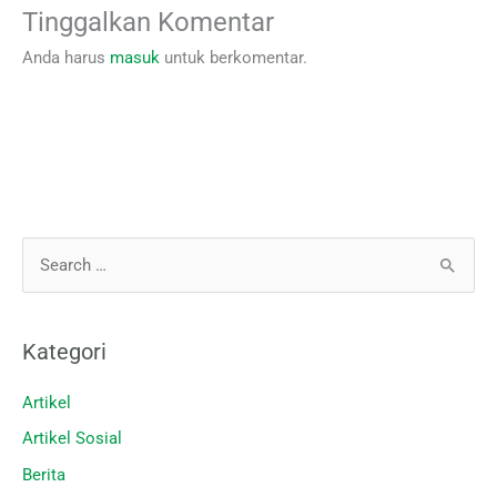
Tinggalkan Komentar
Anda harus
masuk
untuk berkomentar.
C
a
r
Kategori
i
u
Artikel
n
Artikel Sosial
t
Berita
u