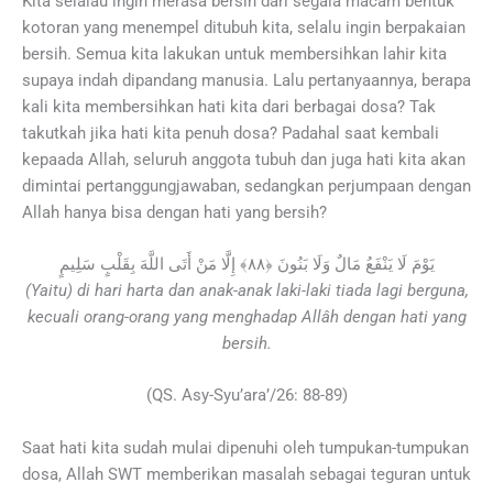
Kita selalau ingin merasa bersih dari segala macam bentuk
kotoran yang menempel ditubuh kita, selalu ingin berpakaian
bersih. Semua kita lakukan untuk membersihkan lahir kita
supaya indah dipandang manusia. Lalu pertanyaannya, berapa
kali kita membersihkan hati kita dari berbagai dosa? Tak
takutkah jika hati kita penuh dosa? Padahal saat kembali
kepaada Allah, seluruh anggota tubuh dan juga hati kita akan
dimintai pertanggungjawaban, sedangkan perjumpaan dengan
Allah hanya bisa dengan hati yang bersih?
يَوْمَ لَا يَنْفَعُ مَالٌ وَلَا بَنُونَ ﴿٨٨﴾ إِلَّا مَنْ أَتَى اللَّهَ بِقَلْبٍ سَلِيمٍ
(Yaitu) di hari harta dan anak-anak laki-laki tiada lagi berguna,
kecuali orang-orang yang menghadap Allâh dengan hati yang
bersih.
(QS. Asy-Syu’ara’/26: 88-89)
Saat hati kita sudah mulai dipenuhi oleh tumpukan-tumpukan
dosa, Allah SWT memberikan masalah sebagai teguran untuk