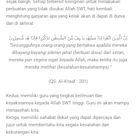
sejak baligh. Setiap terbersit keinginan untuk melakukan
perbuatan yang tidak disukai Allah SWT, hati kembali
menghitung ganjaran apa yang kelak akan di dapat di dunia
dan di akhirat
اِنَّ الَّذِيۡنَ اتَّقَوۡا اِذَا مَسَّهُمۡ طٰۤٮِٕفٌ مِّنَ الشَّيۡطٰنِ تَذَكَّرُوۡا فَاِذَا هُمۡ مُّبۡصِرُوۡنَ​ۚ‏
“Sesungguhnya orang-orang yang bertakwa apabila mereka
dibayang-bayangi pikiran jahat (berbuat dosa) dari setan,
mereka pun segera ingat kepada Allah, maka ketika itu juga
mereka melihat (kesalahan-kesalahannya).”
(QS. Al-A’raaf : 201)
Kedua
, memiliki guru yang tingkat keilmuan dan
keyakinannya kepada Allah SWT tinggi. Guru ini akan mampu
menasehati kita.
Ketiga,
memiliki sahabat dekat yang dapat dipercaya dan
jujur untuk memberitahu kita segala kesalahan dan
kekurangan kita.