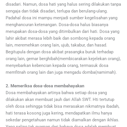
disadari. Namun, dosa hati yang halus sering dilakukan tanpa
sengaja dan tidak disadari, terlupa dan berulang-ulang.
Padahal dosa ini mampu menjadi sumber kegelisahan yang
menghancuran ketenangan. Dosa-dosa halus biasanya
merupakan dosa-dosa yang ditimbulkan dari hati. Dosa yang
lahir akibat merasa lebih baik dan sombong kepada orang
lain, meremehkan orang lain, ujub, takabur, dan hasad.
Begitupula dengan dosa akibat prasangka buruk terhadap
orang lain, gemar berghibah(membicarakan kejelekan orang),
menyebarkan kebencian kepada orang, termasuk dosa
memfitnah orang lain dan juga mengadu domba(namimah).
2. Memeriksa dosa-dosa membahayakan
Dosa membahayakan artinya bahwa setiap dosa yang
dilakukan akan membuat jauh dari Allah SWT. Hti tertutup
oleh dosa sehingga tidak bisa merasakan nikmatnya ibadah,
hati terasa kosong juga kering, mendapatkan ilmu hanya
sekedar pengetahuan namun tidak diamalkan dengan ikhlas.
Yang paling tak nyaman dari bahaya dosa adalah membuat