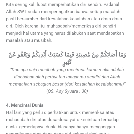
Kita sering kali luput memperhatikan diri sendiri. Padahal
Allah SWT sudah memperingatkan bahwa setiap masalah
pasti bersumber dari kesalahan-kesalahan atau dosa-dosa
diri. Oleh karena itu, muhasabah/memeriksa diri sendiri
menjadi hal utama yang harus dilakukan saat mendapatkan
masalah atau musibah.
وَمَا أَصَابَكُمْ مِنْ مُصِيبَةٍ فَبِمَا كَسَبَتْ أَيْدِيكُمْ وَيَعْفُو عَنْ
كَثِيرٍ
“Dan apa saja musibah yang menimpa kamu maka adalah
disebaban oleh perbuatan tanganmu sendiri dan Allah
memaafkan sebagian besar (dari kesalahan-kesalahanmu)”
(QS. Asy Syuara : 30)
4. Mencintai Dunia
Hal lain yang perlu diperhatikan untuk memeriksa atau
muhasabah diri atas dosa-dosa yaitu kecintaan terhadap
dunia. gemerlapnya dunia biasanya hanya menganggap
pemeriksaan atas dosa-dosa diri sebagai deal untuk