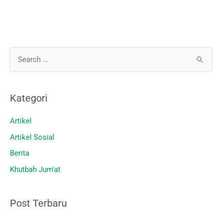
C
a
r
Kategori
i
u
Artikel
n
Artikel Sosial
t
Berita
u
Khutbah Jum'at
k
:
Post Terbaru