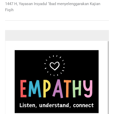
1447 H, Yayasan Irsyadul ‘Ibad menyelenggarakan Kajian
Fiqih