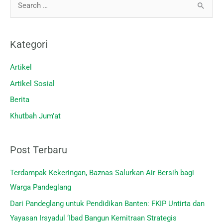
C
a
r
Kategori
i
u
Artikel
n
Artikel Sosial
t
Berita
u
Khutbah Jum'at
k
:
Post Terbaru
Terdampak Kekeringan, Baznas Salurkan Air Bersih bagi
Warga Pandeglang
Dari Pandeglang untuk Pendidikan Banten: FKIP Untirta dan
Yayasan Irsyadul ‘Ibad Bangun Kemitraan Strategis