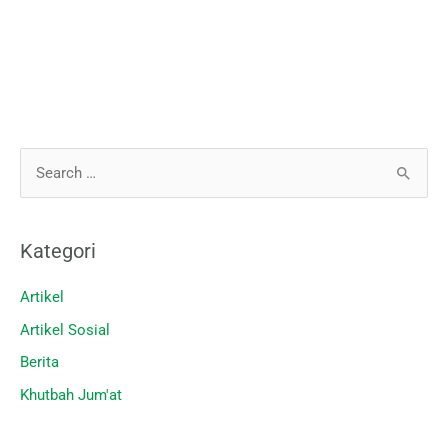
C
a
r
Kategori
i
u
Artikel
n
Artikel Sosial
t
Berita
u
Khutbah Jum'at
k
: