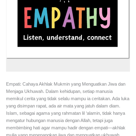
Empati: Cahaya Akhlak Mukmin yang Menguatkan Jiwa dan
Menjaga Ukhuwah. Dalam kehidupan, setiap manusia
memikul cerita yang tidak selalu mampu ia ceritakan. Ada luka
yang disimpan rapat, ada air mata yang jatuh dalam diam.
Islam, sebagai agama yang rahmatan lil ‘alamin, tidak hanya
mengatur hubungan manusia dengan Allah, tetapi juga
membimbing hati agar mampu hadir dengan empati—akhlak
mulia yang menenangkan jiwa dan menguatkan ukhuwah.