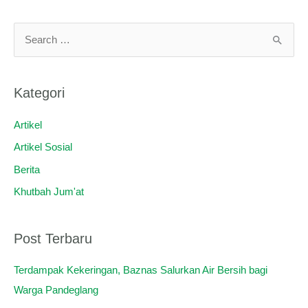
C
a
r
Kategori
i
u
Artikel
n
Artikel Sosial
t
Berita
u
Khutbah Jum'at
k
:
Post Terbaru
Terdampak Kekeringan, Baznas Salurkan Air Bersih bagi
Warga Pandeglang