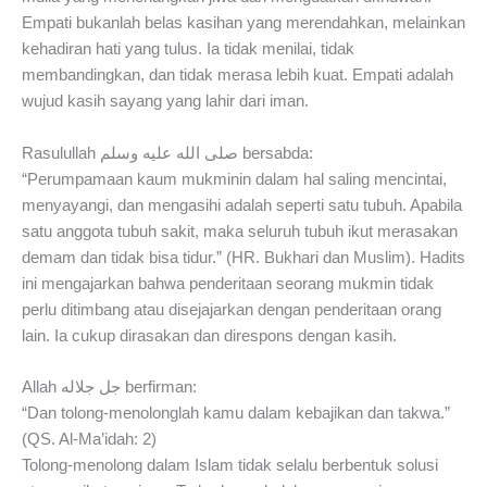
Empati bukanlah belas kasihan yang merendahkan, melainkan
kehadiran hati yang tulus. Ia tidak menilai, tidak
membandingkan, dan tidak merasa lebih kuat. Empati adalah
wujud kasih sayang yang lahir dari iman.
Rasulullah صلى الله عليه وسلم bersabda:
“Perumpamaan kaum mukminin dalam hal saling mencintai,
menyayangi, dan mengasihi adalah seperti satu tubuh. Apabila
satu anggota tubuh sakit, maka seluruh tubuh ikut merasakan
demam dan tidak bisa tidur.” (HR. Bukhari dan Muslim). Hadits
ini mengajarkan bahwa penderitaan seorang mukmin tidak
perlu ditimbang atau disejajarkan dengan penderitaan orang
lain. Ia cukup dirasakan dan direspons dengan kasih.
Allah جل جلاله berfirman:
“Dan tolong-menolonglah kamu dalam kebajikan dan takwa.”
(QS. Al-Ma’idah: 2)
Tolong-menolong dalam Islam tidak selalu berbentuk solusi