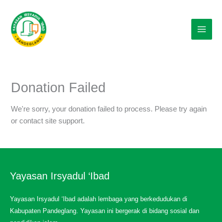
Lewati
ke
konten
Donation Failed
We're sorry, your donation failed to process. Please try again
or contact site support.
Yayasan Irsyadul ‘Ibad
Yayasan Irsyadul ‘Ibad adalah lembaga yang berkedudukan di
Kabupaten Pandeglang. Yayasan ini bergerak di bidang sosial dan